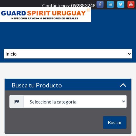
Contáctenos: 092883248
Busca tu Producto
Buscar